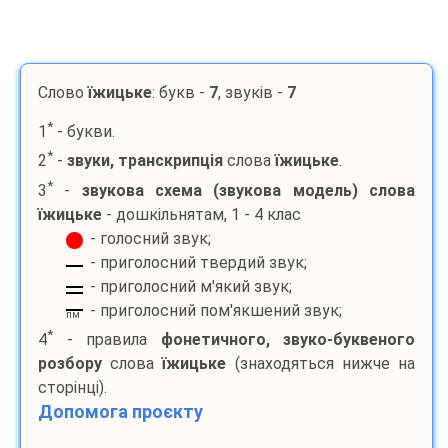
Слово
їжицьке
: букв -
7
, звуків -
7
*
1
- букви.
*
2
-
звуки, транскрипція
слова
їжицьке
.
*
3
-
звукова схема (звукова модель) слова
їжицьке
- дошкільнятам, 1 - 4 клас
- голосний звук;
- приголосний твердий звук;
- приголосний м'який звук;
- приголосний пом'якшений звук;
пм
*
4
- правила
фонетичного, звуко-буквеного
розбору
слова
їжицьке
(знаходяться нижче на
сторінці).
Допомога проєкту