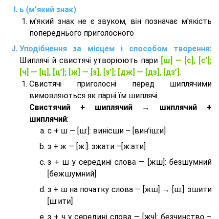
ь (м'який знак)
м'який знак не є звуком, він позначає м'якість
попереднього приголосного
Уподібнення за місцем і способом творення:
Шиплячі й свистячі утворюють пари
[ш] — [c], [с’];
[ч] — [ц], [ц’]; [ж] — [з], [з’]; [дж] — [дз], [дз’]
.
Свистячі приголосні перед шиплячими
вимовляються як парні їм шиплячі.
Cвистячий + шиплячий → шиплячий +
шиплячий
:
с + ш — [ш:]: винісши – [вин’іш:и]
з + ж — [ж:]: зжати –[ж:ати]
з + ш у середині слова — [жш]: безшумний
[бежшумний]
з + ш на початку слова — [жш] → [ш:]: зшити
[ш:ити]
з + ч у середині слова — [жч]: безчинство –