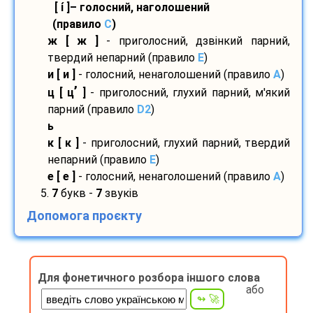
[ і́ ]– голосний, наголошений
(правило
С
)
ж [ ж ]
- приголосний, дзвінкий парний,
твердий непарний (правило
E
)
и [ и ]
- голосний, ненаголошений (правило
A
)
’
ц [ ц
]
- приголосний, глухий парний, м'який
парний (правило
D2
)
ь
к [ к ]
- приголосний, глухий парний, твердий
непарний (правило
E
)
е [ е ]
- голосний, ненаголошений (правило
A
)
5.
7
букв -
7
звуків
Допомога проєкту
Для фонетичного розбора іншого слова
або