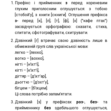
Префікс і прийменник
з
перед кореневим
глухим приголосним оглушується: з тобою
[стобой’у], з книги [скниги]. Оглушення префікса
з-
перед [к], [п], [т], [ф], [х] ("кафе птах")
засвідчується орфографією: сказати, стиха,
спитати, сфотографувати, схитрувати.
Дзвінкий [г] втрачає свою дзвінкість лише в
обмеженій групі слів української мови:
легко – [лехко],
вогко – [вохко],
нігті – [н’іхт’і],
кігті – [к’іхт’і],
дігтяр – [д’іхт’ар],
дьогтю – [д’охт’у],
бігцем – [б’іхцем].
Ці слова потрібно запам’ятати.
Дзвінкий [з] у префіксах
роз-
,
без-
та
прийменнику
без
здебільшого оглушується,