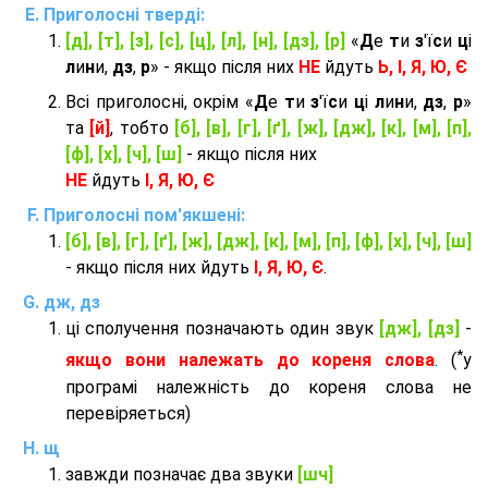
Приголосні тверді:
[д], [т], [з], [с], [ц], [л], [н], [дз], [р]
«
Д
е
т
и
з
'ї
с
и
ц
і
л
и
н
и,
дз
,
р
» - якщо після них
НЕ
йдуть
Ь, І, Я, Ю, Є
Всі приголосні, окрім «
Д
е
т
и
з
'ї
с
и
ц
і
л
и
н
и,
дз
,
р
»
та
[й]
, тобто
[б], [в], [г], [ґ], [ж], [дж], [к], [м], [п],
[ф], [х], [ч], [ш]
- якщо після них
НЕ
йдуть
І, Я, Ю, Є
Приголосні пом'якшені:
[б], [в], [г], [ґ], [ж], [дж], [к], [м], [п], [ф], [х], [ч], [ш]
- якщо після них йдуть
І, Я, Ю, Є
.
дж, дз
ці сполучення позначають один звук
[дж], [дз]
-
*
якщо вони належать до кореня слова
. (
у
програмі належність до кореня слова не
перевіряеться)
щ
завжди позначає два звуки
[шч]