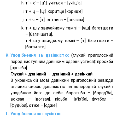
т’ + с’— [ц’:]: учіться – [уч’іц’:a]
т + ц — [ц:]: коритце [кориц:е]
т + ч — [ч:]: вотчина – [вoч:ина]
т + ш у звичайному темпі — [чш]: багатшати
– [багачшати],
т + ш у швидкому темпі — [ч:]: багатшати –
[багач:ати].
Уподібнення за дзвінкістю:
(глухий приголосний
перед наступним дзвінким одзвінчується): просьба
[проз’ба].
Глухий + дзвінкий → дзвінкий + дзвінкий.
В українській мові дзвінкий приголосний завжди
впливає своєю дзвінкістю на попередній глухий і
уподібнює його до себе: боротьба – [бород’ба],
вокзал – [воґзал], кісьба –[к’із’ба], футбол –
[фудбол], отже – [одже].
Уподібнення за глухістю: