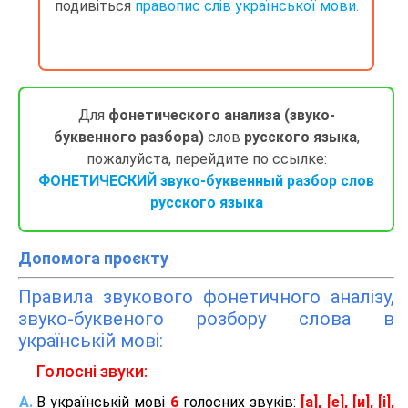
подивіться
правопис слів української мови.
Для
фонетического анализа (звуко-
буквенного разбора)
слов
русского языка
,
пожалуйста, перейдите по ссылке:
ФОНЕТИЧЕСКИЙ звуко-буквенный разбор слов
русского языка
Допомога проєкту
Правила звукового фонетичного аналізу,
звуко-буквеного розбору слова в
українській мові:
Голосні звуки:
В українській мові
6
голосних звуків:
[а], [е], [и], [і],