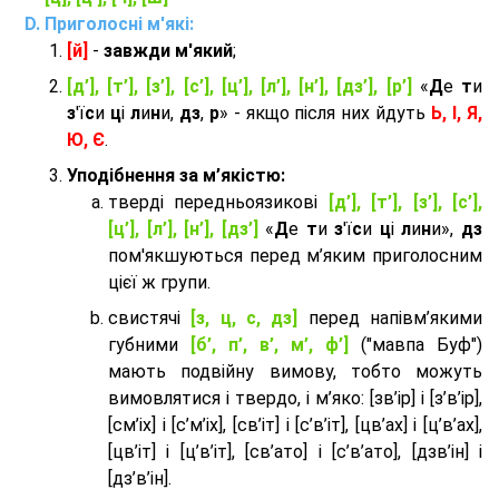
Приголосні м'які:
[й]
-
завжди м'який
;
[д’], [т’], [з’], [с’], [ц’], [л’], [н’], [дз’], [р’]
«
Д
е
т
и
з
'ї
с
и
ц
і
л
и
н
и,
дз
,
р
» - якщо після них йдуть
Ь, І, Я,
Ю, Є
.
Уподібнення за м’якістю:
тверді передньоязикові
[д’], [т’], [з’], [с’],
[ц’], [л’], [н’], [дз’]
«
Д
е
т
и
з
'ї
с
и
ц
і
л
и
н
и»,
дз
пом'якшуються перед м’яким приголосним
цієї ж групи.
cвистячі
[з, ц, с, дз]
перед напівм’якими
губними
[б’, п’, в’, м’, ф’]
("мавпа Буф")
мають подвійну вимову, тобто можуть
вимовлятися і твердо, і м’яко: [зв’ір] і [з’в’ір],
[см’іх] і [с’м’іх], [св’іт] і [с’в’іт], [цв’ах] і [ц’в’ах],
[цв’іт] і [ц’в’іт], [св’ато] і [с’в’ато], [дзв’iн] і
[дз’в’iн].