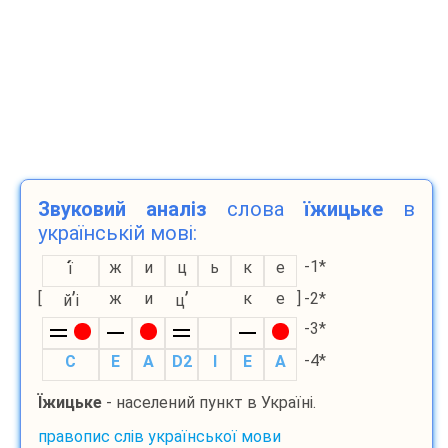
Звуковий аналіз
слова
їжицьке
в
українській мові:
-1*
ж
и
ц
ь
к
е
ї
’
’
[
ж
и
к
е
]
-2*
й
і
ц
-3*
-4*
С
E
A
D2
I
E
A
Їжицьке
- населений пункт в Україні.
правопис слів української мови