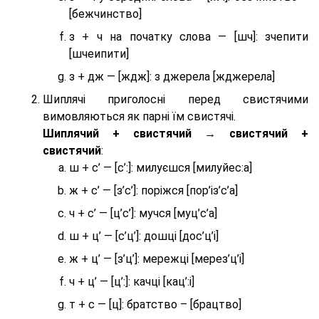
[бежчинство]
з + ч на початку слова — [шч]: зчепити
[шчеипити]
з + дж — [ждж]: з джерела [жджерела]
Шиплячі приголосні перед свистячими
вимовляються як парні їм свистячі.
Шиплячий + свистячий → свистячий +
свистячий
:
ш + с’ — [с’:]: милуєшся [милуйес:а]
ж + с’ — [з’с’]: поріжся [пор’із’с’а]
ч + с’ — [ц’с’]: мучся [муц’с’а]
ш + ц’ — [с’ц’]: дошці [дос’ц’і]
ж + ц’ — [з’ц’]: мережці [мерез’ц’і]
ч + ц’ — [ц’:]: качці [кац’:і]
т + с — [ц]: братство – [брaцтво]