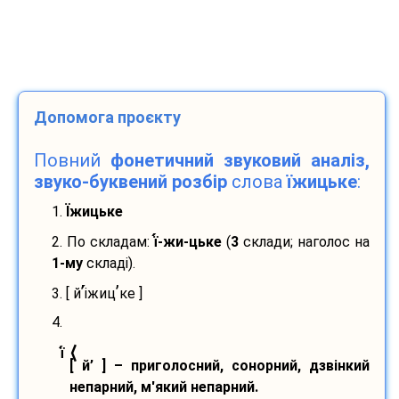
Допомога проєкту
Повний
фонетичний звуковий аналіз,
звуко-буквений розбір
слова
їжицьке
:
1.
Їжицьке
2. По складам:
ї
-
жи-
цьке
(
3
склади; наголос на
1-му
складі).
’
’
3. [ й
і
жиц
ке ]
4.
⟨
ї
[ й’ ] – приголосний, сонорний, дзвінкий
непарний, м'який непарний.