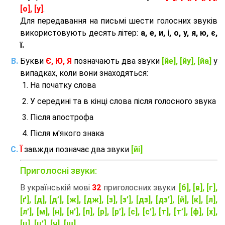
[о], [у]
.
Для передавання на письмі шести голосних звуків
використовують десять літер:
а, е, и, і, о, у, я, ю, є,
ї.
Букви
Є, Ю, Я
позначають два звуки
[йе], [йу], [йа]
у
випадках, коли вони знаходяться:
На початку слова
У середині та в кінці слова після голосного звука
Після апострофа
Після м'якого знака
Ї
завжди позначає два звуки
[йі]
Приголосні звуки:
В українській мові
32
приголосних звуки:
[б], [в], [г],
[ґ], [д], [д’], [ж], [дж], [з], [з’], [дз], [дз’], [й], [к], [л],
[л’], [м], [н], [н’], [п], [р], [р’], [с], [с’], [т], [т’], [ф], [х],
[ц], [ц’], [ч], [ш]