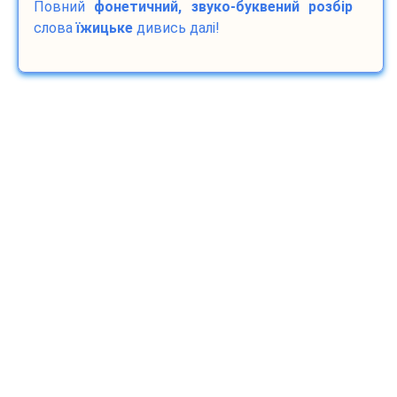
Повний
фонетичний, звуко-буквений розбір
слова
їжицьке
дивись далі!