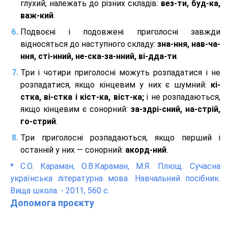
глухий, належать до різних складів:
вез-ти, буд-ка,
важ-кий
.
Подвоєні і подовжені приголосні завжди
відносяться до наступного складу:
зна-ння, нав-ча-
ння, сті-нний, не-ска-за-нний, ві-дда-ти
.
Три і чотири приголосні можуть розпадатися і не
розпадатися, якщо кінцевим у них є шумний:
кі-
стка, ві-стка і кіст-ка, віст-ка;
і не розпадаються,
якщо кінцевим є сонорний:
за-здрі-сний, на-стрій,
го-стрий
.
Три приголосні розпадаються, якщо перший і
останній у них — сонорний:
акорд-ний
.
*
С.О. Караман, О.В.Караман, М.Я. Плющ. Сучасна
українська літературна мова. Навчальний посібник.
Вища школа. - 2011, 560 с.
Допомога проєкту