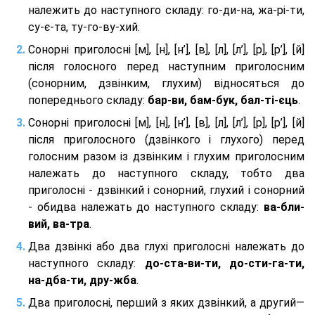
належить до наступного складу: го-ди-на, жа-рі-ти,
су-є-та, ту-го-ву-хий.
Сонорні приголосні [м], [н], [н’], [в], [л], [л’], [р], [р’], [й]
після голосного перед наступним приголосним
(сонорним, дзвінким, глухим) відносяться до
попереднього складу:
бар-ви, бам-бук, бал-ті-єць
.
Сонорні приголосні [м], [н], [н’], [в], [л], [л’], [р], [р’], [й]
після приголосного (дзвінкого і глухого) перед
голосним разом із дзвінким і глухим приголосним
належать до наступного складу, тобто два
приголосні - дзвінкий і сонорний, глухий і сонорний
- обидва належать до наступного складу:
ва-бли-
вий, ва-тра
.
Два дзвінкі або два глухі приголосні належать до
наступного складу:
до-ста-ви-ти, до-сти-га-ти,
на-дба-ти, дру-жба
.
Два приголосні, перший з яких дзвінкий, а другий—