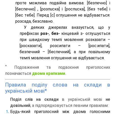
проте можлива подвійна вимова: [безпeчно] і
[беспeчно] , [розпuска] і [роспuска], [без тeбе] і
[бес тeбе]. Перед [с] оглушення не відбувається:
розсада, безславно.
У деяких джерелах вказується, що у
префіксах
роз-
,
без-
кінцевий з- оглушується
при швидкому темпі мовлення: розказати –
[росказати], розсипати – [роc:ипати],
безпечний – [беспечний], а при повільному
темпі мовлення оглушення не відбувається.
*
Подовження та подвоєння приголосних
позначається
двома крапками
.
Правила поділу слова на склади в
українській мові*
Поділ слів на склади
в українській мові
не
довільний
, а підпорядковується певним правилам:
Будь-який приголосний між двома голосними