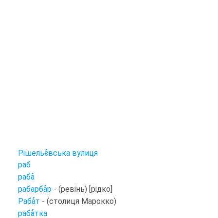
Рішельє
вська вулиця
раб
раба
рабарба
р
- (ревінь) [рідко]
Раба
т
- (столиця Марокко)
раба
тка