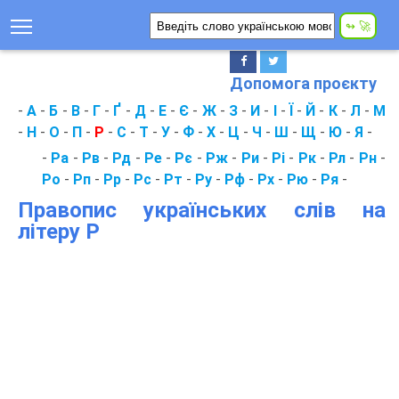
Допомога проєкту
-
А
-
Б
-
В
-
Г
-
Ґ
-
Д
-
Е
-
Є
-
Ж
-
З
-
И
-
І
-
Ї
-
Й
-
К
-
Л
-
М
-
Н
-
О
-
П
-
Р
-
С
-
Т
-
У
-
Ф
-
Х
-
Ц
-
Ч
-
Ш
-
Щ
-
Ю
-
Я
-
-
Ра
-
Рв
-
Рд
-
Ре
-
Рє
-
Рж
-
Ри
-
Рі
-
Рк
-
Рл
-
Рн
-
Ро
-
Рп
-
Рр
-
Рс
-
Рт
-
Ру
-
Рф
-
Рх
-
Рю
-
Ря
-
Правопис українських слів на
літеру Р