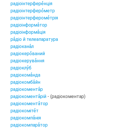
радіоінтерфере
нція
радіоінтерферо
метр
радіоінтерфероме
трія
радіоінформа
тор
радіоінформа
ція
ра
діо й телеапаратура
радіокана
л
радіокеро
ваний
радіокерува
ння
радіоклу
б
радіокома
нда
радіокомба
йн
радіокомента
р
радіокомента
рій
- (радіокоментар)
радіокомента
тор
радіокоміте
т
радіокомпа
нія
радіокомпара
тор