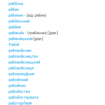
рабе
ска
ра
бин
ра
бинин
- (від: рабин)
раби
нський
раби
ня
рабівни
к
- (грабіжник) [діал.]
рабівни
цький
[діал.]
Рабле
рабовла
сник
рабовла
сництво
рабовла
сницький
рабовла
сниця
рабоволоді
ння
раболі
пний
раболі
пно
раболі
пство
раболі
пствувати
работоргі
вля