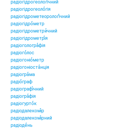
радіогідрогеологі
чний
радіогідрогеоло
гія
радіогідрометеорологі
чний
радіогідро
метр
радіогідрометри
чний
радіогідрометрі
я
радіогологра
фія
радіого
лос
радіогоніо
метр
радіогоніоста
нція
радіогра
ма
радіо
граф
радіографі
чний
радіогра
фія
радіогурто
к
радіодалекомі
р
радіодалекомі
рний
радіоде
нь