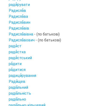
ради
рувати
Радисла
в
Радисла
ва
Радисла
вин
Радисла
вів
Радисла
вівна
- (по батькові)
Радисла
вович
- (по батькові)
ради
ст
ради
стка
ради
стський
ра
дити
ра
дитися
радици
рування
Ради
щев
радіа
льний
радіа
льність
радіа
льно
радіа
льно-кільцевий