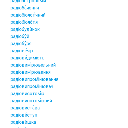
радіоастроно
мія
радіоба
чення
радіобіологі
чний
радіобіоло
гія
радіобуди
нок
радіобу
й
радіобу
ря
радіове
чір
радіови
димість
радіовимі
рювальний
радіовимі
рювання
радіовипромі
нювання
радіовипромі
нювач
радіовисотомі
р
радіовисотомі
рний
радіовиста
ва
радіови
ступ
радіови
шка