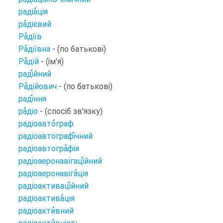
радіа
ція
ра
дієвий
Ра
діїв
Ра
діївна
- (по батькові)
Ра
дій
- (ім'я)
раді
йний
Ра
дійович
- (по батькові)
раді
ння
ра
діо
- (спосіб зв'язку)
радіоавто
граф
радіоавтографі
чний
радіоавтогра
фія
радіоаеронавігаці
йний
радіоаеронавіга
ція
радіоактиваці
йний
радіоактива
ція
радіоакти
вний