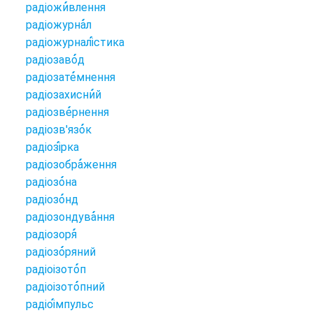
радіожи
влення
радіожурна
л
радіожурналі
стика
радіозаво
д
радіозате
мнення
радіозахисни
й
радіозве
рнення
радіозв'язо
к
радіозі
рка
радіозобра
ження
радіозо
на
радіозо
нд
радіозондува
ння
радіозоря
радіозо
ряний
радіоізото
п
радіоізото
пний
радіоі
мпульс