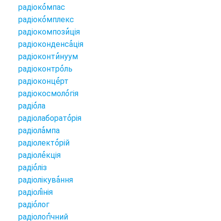
радіоко
мпас
радіоко
мплекс
радіокомпози
ція
радіоконденса
ція
радіоконти
нуум
радіоконтро
ль
радіоконце
рт
радіокосмоло
гія
радіо
ла
радіолаборато
рія
радіола
мпа
радіолекто
рій
радіоле
кція
радіо
ліз
радіолікува
ння
радіолі
нія
радіо
лог
радіологі
чний