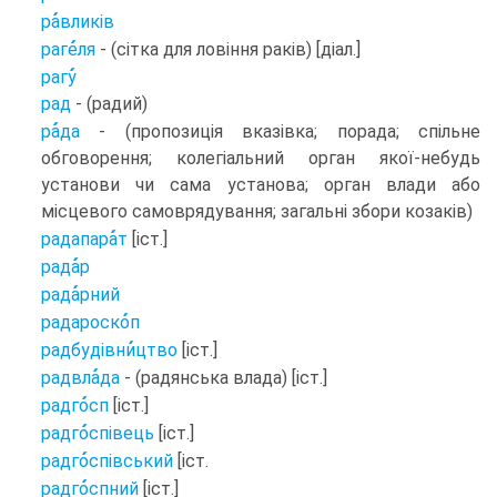
ра
вликів
раге
ля
- (сітка для ловіння раків) [діал.]
рагу
рад
- (радий)
ра
да
- (пропозиція вказівка; порада; спільне
обговорення; колегіальний орган якої-небудь
установи чи сама установа; орган влади або
місцевого самоврядування; загальні збори козаків)
радапара
т
[іст.]
рада
р
рада
рний
радароско
п
радбудівни
цтво
[іст.]
радвла
да
- (радянська влада) [іст.]
радго
сп
[іст.]
радго
співець
[іст.]
радго
співський
[іст.
радго
спний
[іст.]