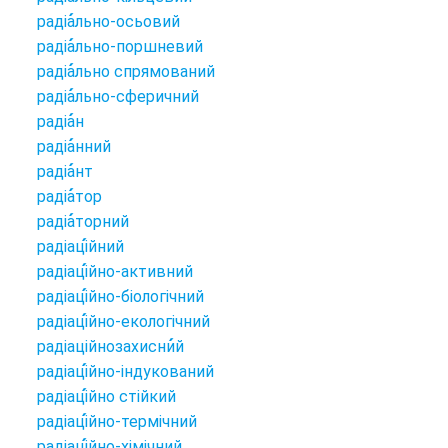
радіа
льно-осьовий
радіа
льно-поршневий
радіа
льно спрямований
радіа
льно-сферичний
радіа
н
радіа
нний
радіа
нт
радіа
тор
радіа
торний
радіаці
йний
радіаці
йно-активний
радіаці
йно-біологічний
радіаці
йно-екологічний
радіаційнозахисни
й
радіаці
йно-індукований
радіаці
йно стійкий
радіаці
йно-термічний
радіаці
йно-хімічний