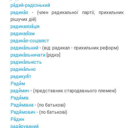
ра
дий-радісінький
радика
л
- (член радикальної партії; прихильник
рішучих дій)
радикаліза
ція
радикалі
зм
радика
л-соціаліст
радика
льний
- (від: радикал - прихильник реформ)
радика
льничати
[рідко]
радика
льність
радика
льно
радикулі
т
Ради
м
ради
мич
- (представник стародавнього племені)
Ради
мів
Ради
мівна
- (по батькові)
Ради
мович
- (по батькові)
Ра
дин
ради
руваний