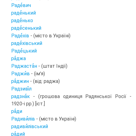
Раде
вич
раде
нький
раде
нько
раде
сенький
Раде
хів
- (місто в Україні)
раде
хівський
Раде
цький
ра
джа
Раджаста
н
- (штат Індії)
Раджи
в
- (ім'я)
ра
джин
- (від: раджа)
Радзиві
л
радзна
к
- (грошова одиниця Радянської Росії -
1920-і рр.) [іст.]
ра
ди
Радиви
лів
- (місто в Україні)
радиви
лівський
ра
дий