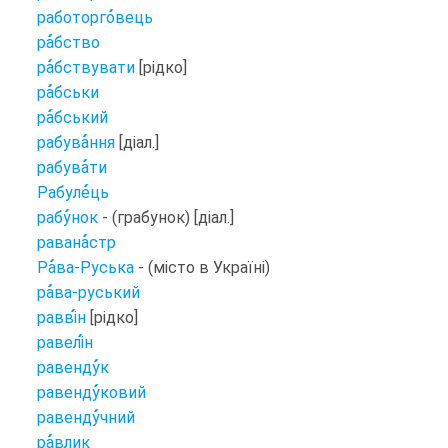
работорго
вець
ра
бство
ра
бствувати
[рідко]
ра
бськи
ра
бський
рабува
ння
[діал.]
рабува
ти
Рабуле
ць
рабу
нок
- (грабунок) [діал.]
равана
стр
Ра
ва-Руська
- (місто в Україні)
ра
ва-руський
равві
н
[рідко]
равелі
н
равенду
к
равенду
ковий
равенду
чний
ра
влик