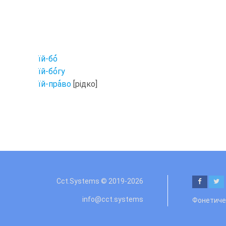
їй-бо
їй-бо
гу
їй-пра
во
[рідко]
Cct.Systems © 2019
-2026
info@cct.systems
Фонетичес