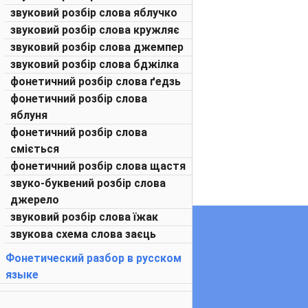
звуковий розбір слова яблучко
звуковий розбір слова кружляє
звуковий розбір слова джемпер
звуковий розбір слова бджілка
фонетичний розбір слова ґедзь
фонетичний розбір слова
яблуня
фонетичний розбір слова
сміється
фонетичний розбір слова щастя
звуко-буквений розбір слова
джерело
звуковий розбір слова їжак
звукова схема слова заєць
Фонетический разбор в русском
языке