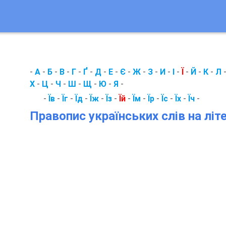
-
А
-
Б
-
В
-
Г
-
Ґ
-
Д
-
Е
-
Є
-
Ж
-
З
-
И
-
І
-
Ї
-
Й
-
К
-
Л
Х
-
Ц
-
Ч
-
Ш
-
Щ
-
Ю
-
Я
-
-
Їв
-
Їг
-
Їд
-
Їж
-
Їз
-
Їй
-
Їм
-
Їр
-
Їс
-
Їх
-
Їч
-
Правопис українських слів на літе