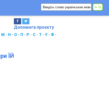
Допомога проєкту
-
М
-
Н
-
О
-
П
-
Р
-
С
-
Т
-
У
-
Ф
-
ри ЇЙ