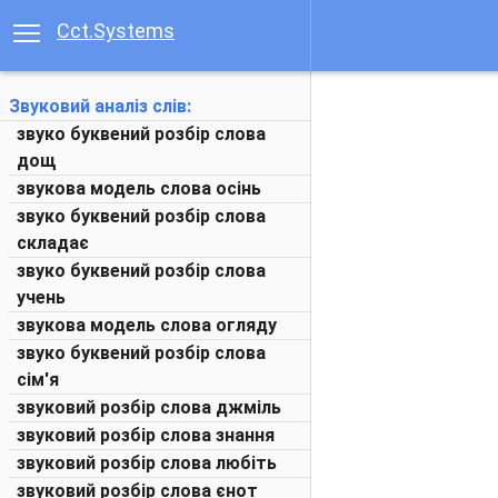
Cct.Systems
Звуковий аналіз слів:
звуко буквений розбір слова
дощ
звукова модель слова осінь
звуко буквений розбір слова
складає
звуко буквений розбір слова
учень
звукова модель слова огляду
звуко буквений розбір слова
сім'я
звуковий розбір слова джміль
звуковий розбір слова знання
звуковий розбір слова любіть
звуковий розбір слова єнот