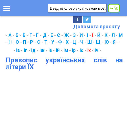
Допомога проєкту
-
А
-
Б
-
В
-
Г
-
Ґ
-
Д
-
Е
-
Є
-
Ж
-
З
-
И
-
І
-
Ї
-
Й
-
К
-
Л
-
М
-
Н
-
О
-
П
-
Р
-
С
-
Т
-
У
-
Ф
-
Х
-
Ц
-
Ч
-
Ш
-
Щ
-
Ю
-
Я
-
-
Їв
-
Їг
-
Їд
-
Їж
-
Їз
-
Їй
-
Їм
-
Їр
-
Їс
-
Їх
-
Їч
-
Правопис українських слів на
літери ЇХ