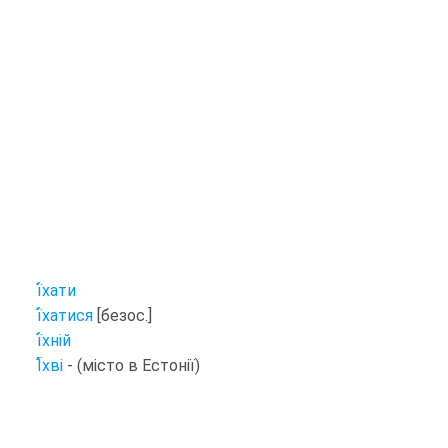
ї
хати
ї
хатися
[безос.]
ї
хній
Ї
хві
- (місто в Естонії)