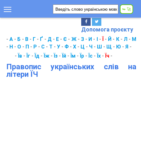
Допомога проєкту
-
А
-
Б
-
В
-
Г
-
Ґ
-
Д
-
Е
-
Є
-
Ж
-
З
-
И
-
І
-
Ї
-
Й
-
К
-
Л
-
М
-
Н
-
О
-
П
-
Р
-
С
-
Т
-
У
-
Ф
-
Х
-
Ц
-
Ч
-
Ш
-
Щ
-
Ю
-
Я
-
-
Їв
-
Їг
-
Їд
-
Їж
-
Їз
-
Їй
-
Їм
-
Їр
-
Їс
-
Їх
-
Їч
-
Правопис українських слів на
літери ЇЧ