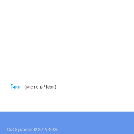
Ї
чин
- (місто в Чехії)
Cct.Systems © 2019
-2026