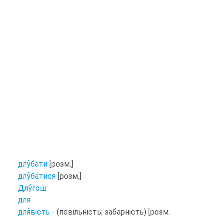
длу
бати
[розм.]
длу
батися
[розм.]
Длу
гош
для
для
вість
- (повільність; забарність) [розм.