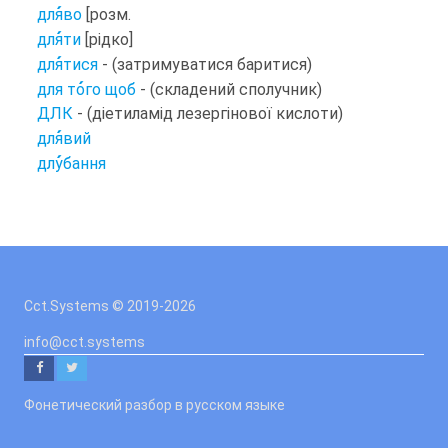
для
во
[розм.
для
ти
[рідко]
для
тися
- (затримуватися баритися)
для то
го щоб
- (складений сполучник)
ДЛК
- (діетиламід лезергінової кислоти)
для
вий
длу
бання
Cct.Systems © 2019
-2026
info@cct.systems
Фонетический разбор в русском языке