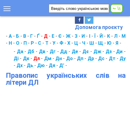
Допомога проєкту
-
А
-
Б
-
В
-
Г
-
Ґ
-
Д
-
Е
-
Є
-
Ж
-
З
-
И
-
І
-
Ї
-
Й
-
К
-
Л
-
М
-
Н
-
О
-
П
-
Р
-
С
-
Т
-
У
-
Ф
-
Х
-
Ц
-
Ч
-
Ш
-
Щ
-
Ю
-
Я
-
-
Да
-
Дб
-
Дв
-
Дг
-
Дд
-
Де
-
Дє
-
Дж
-
Дз
-
Ди
-
Ді
-
Дк
-
Дл
-
Дм
-
Дн
-
До
-
Дп
-
Др
-
Дс
-
Дт
-
Ду
-
Дх
-
Дь
-
Дю
-
Дя
-
Д'
-
Правопис українських слів на
літери ДЛ