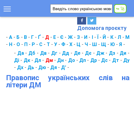
Допомога проєкту
-
А
-
Б
-
В
-
Г
-
Ґ
-
Д
-
Е
-
Є
-
Ж
-
З
-
И
-
І
-
Ї
-
Й
-
К
-
Л
-
М
-
Н
-
О
-
П
-
Р
-
С
-
Т
-
У
-
Ф
-
Х
-
Ц
-
Ч
-
Ш
-
Щ
-
Ю
-
Я
-
-
Да
-
Дб
-
Дв
-
Дг
-
Дд
-
Де
-
Дє
-
Дж
-
Дз
-
Ди
-
Ді
-
Дк
-
Дл
-
Дм
-
Дн
-
До
-
Дп
-
Др
-
Дс
-
Дт
-
Ду
-
Дх
-
Дь
-
Дю
-
Дя
-
Д'
-
Правопис українських слів на
літери ДМ