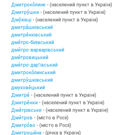
Дмитроко
лине
- (населений пункт в Україні)
Дмитру
шки
- (населений пункт в Україні)
Дму
хівці
- (населений пункт в Україні)
дмитра
шківський
дмитре
нківський
дми
тро-білівський
дми
тро-варварівський
дми
тровицький
дми
тро-дар'ївський
дмитроко
линський
дмитру
шківський
дмухове
цький
Дмитре
- (населений пункт в Україні)
Дмитре
нки
- (населений пункт в Україні)
Дми
трівське
- (населений пункт в Україні)
Дми
тров
- (місто в Росіі)
Дмитро
во
- (місто в Росіі)
Дмитруши
на
- (річка в Україні)