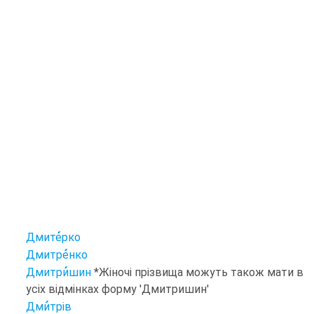
Дмите
рко
Дмитре
нко
Дмитри
шин
*Жіночі прізвища можуть також мати в
усіх відмінках форму 'Дмитришин'
Дми
трів