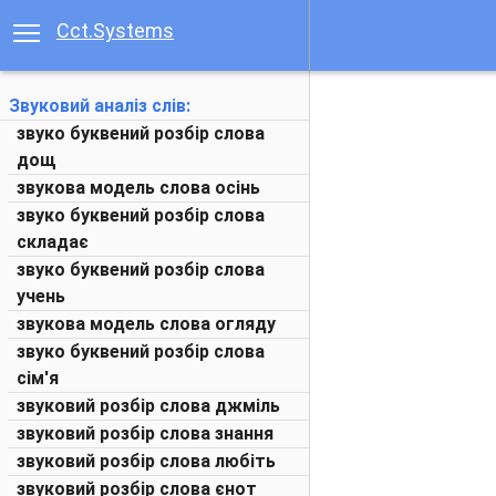
Cct.Systems
Звуковий аналіз слів:
звуко буквений розбір слова
дощ
звукова модель слова осінь
звуко буквений розбір слова
складає
звуко буквений розбір слова
учень
звукова модель слова огляду
звуко буквений розбір слова
сім'я
звуковий розбір слова джміль
звуковий розбір слова знання
звуковий розбір слова любіть
звуковий розбір слова єнот