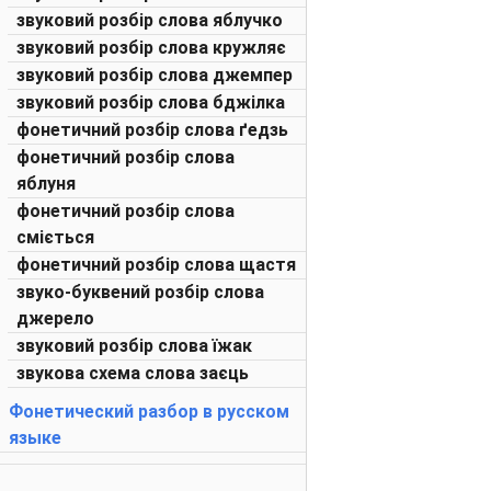
звуковий розбір слова яблучко
звуковий розбір слова кружляє
звуковий розбір слова джемпер
звуковий розбір слова бджілка
фонетичний розбір слова ґедзь
фонетичний розбір слова
яблуня
фонетичний розбір слова
сміється
фонетичний розбір слова щастя
звуко-буквений розбір слова
джерело
звуковий розбір слова їжак
звукова схема слова заєць
Фонетический разбор в русском
языке