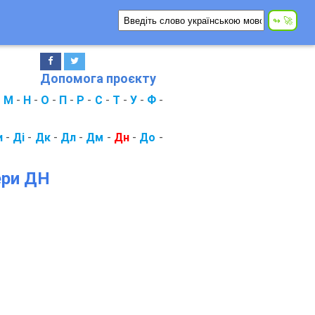
Допомога проєкту
-
М
-
Н
-
О
-
П
-
Р
-
С
-
Т
-
У
-
Ф
-
и
-
Ді
-
Дк
-
Дл
-
Дм
-
Дн
-
До
-
ери ДН