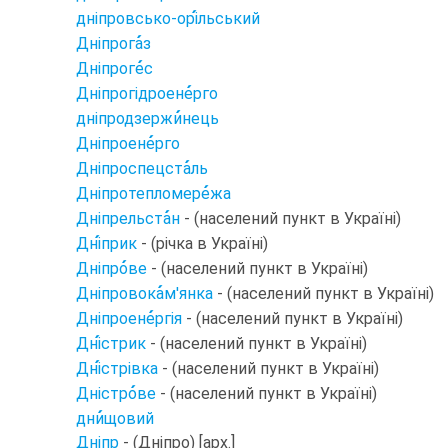
дніпровсько-орі
льський
Дніпрога
з
Дніпроге
с
Дніпрогідроене
рго
дніпродзержи
нець
Дніпроене
рго
Дніпроспецста
ль
Дніпротепломере
жа
Дніпрельста
н
- (населений пункт в Україні)
Дні
прик
- (річка в Україні)
Дніпро
ве
- (населений пункт в Україні)
Дніпровока
м'янка
- (населений пункт в Україні)
Дніпроене
ргія
- (населений пункт в Україні)
Дні
стрик
- (населений пункт в Україні)
Дні
стрівка
- (населений пункт в Україні)
Дністро
ве
- (населений пункт в Україні)
дни
щовий
Дніпр
- (Дніпро) [арх.]