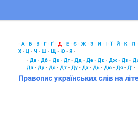
-
А
-
Б
-
В
-
Г
-
Ґ
-
Д
-
Е
-
Є
-
Ж
-
З
-
И
-
І
-
Ї
-
Й
-
К
-
Л
Х
-
Ц
-
Ч
-
Ш
-
Щ
-
Ю
-
Я
-
-
Да
-
Дб
-
Дв
-
Дг
-
Дд
-
Де
-
Дє
-
Дж
-
Дз
-
Д
Дп
-
Др
-
Дс
-
Дт
-
Ду
-
Дх
-
Дь
-
Дю
-
Дя
-
Д'
-
Правопис українських слів на літ