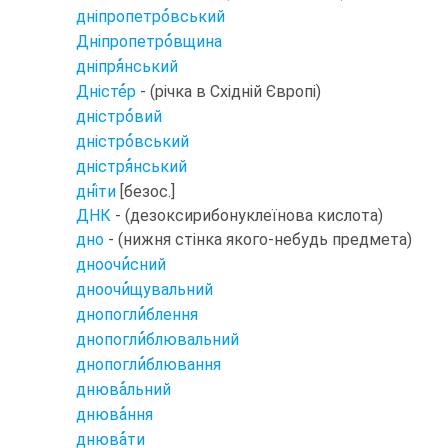
дніпропетро
вський
Дніпропетро
вщина
дніпря
нський
Дністе
р
- (річка в Східній Європі)
дністро
вий
дністро
вський
дністря
нський
дні
ти
[безос.]
ДНК
- (дезоксирибонуклеїнова кислота)
дно
- (нижня стінка якого-небудь предмета)
дноочи
сний
дноочи
щувальний
днопогли
блення
днопогли
блювальний
днопогли
блювання
днюва
льний
днюва
ння
днюва
ти