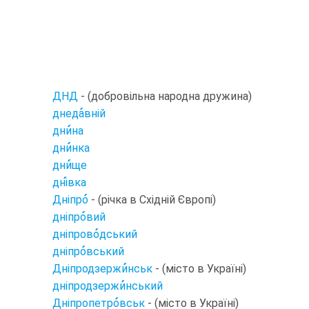
ДНД
- (добровільна народна дружина)
днеда
вній
дни
на
дни
нка
дни
ще
дні
вка
Дніпро
- (річка в Східній Європі)
дніпро
вий
дніпрово
дський
дніпро
вський
Дніпродзержи
нськ
- (місто в Україні)
дніпродзержи
нський
Дніпропетро
вськ
- (місто в Україні)