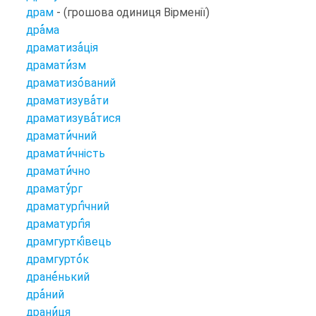
драм
- (грошова одиниця Вірменії)
дра
ма
драматиза
ція
драмати
зм
драматизо
ваний
драматизува
ти
драматизува
тися
драмати
чний
драмати
чність
драмати
чно
драмату
рг
драматургі
чний
драматургі
я
драмгурткі
вець
драмгурто
к
дране
нький
дра
ний
драни
ця