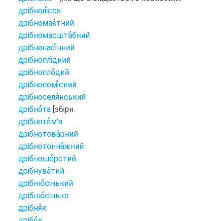
дрібнолі
сся
дрібномає
тний
дрібномасшта
бний
дрібнонасі
нний
дрібноплі
дний
дрібнопло
дий
дрібнопомі
сний
дрібноселя
нський
дрібно
та
[збірн.
дрібноте
м'я
дрібнотова
рний
дрібнотонна
жний
дрібноше
рстий
дрібнува
тий
дрібню
сінький
дрібню
сінько
дрібня
к
дрібо
к