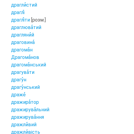
драгли
стий
драглі
драглі
ти
[розм.]
драглюва
тий
драгляни
й
драговина
драгома
н
Драгома
нов
драгома
нський
драгува
ти
драгу
н
драгу
нський
драже
дражира
тор
дражирува
льний
дражирува
ння
дражли
вий
дражли
вість