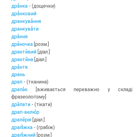
дра
нка
- (дощечки)
дра
нковий
дранкува
ння
дранкува
ти
дра
ння
дра
ночка
[розм.]
дранти
вий
[діал.]
дранти
на
[діал.]
дра
нтя
дрань
драп
- (тканина)
драпа
к
[вживається переважно у складі
фразеологізму]
дра
пати
- (тікати)
драп-велю
р
драпе
рія
[діал.]
драпі
жка
- (грабіж)
драпі
жний
[розм.]