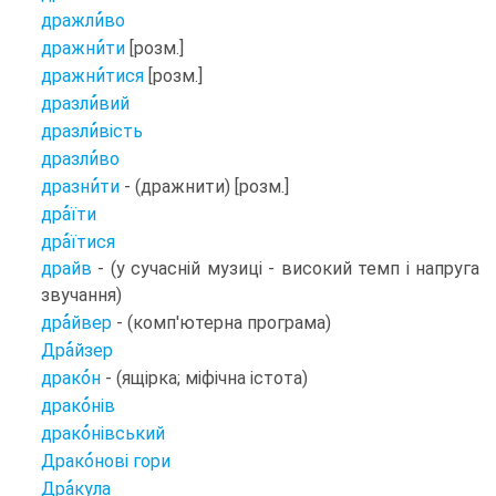
дражли
во
дражни
ти
[розм.]
дражни
тися
[розм.]
дразли
вий
дразли
вість
дразли
во
дразни
ти
- (дражнити) [розм.]
дра
їти
дра
їтися
драйв
- (у сучасній музиці - високий темп і напруга
звучання)
дра
йвер
- (комп'ютерна програма)
Дра
йзер
драко
н
- (ящірка; міфічна істота)
драко
нів
драко
нівський
Драко
нові гори
Дра
кула