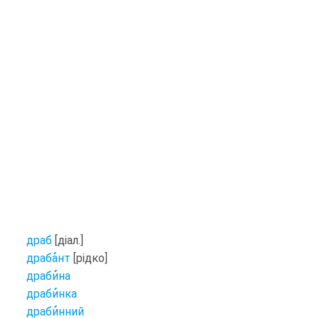
драб
[діал.]
драба
нт
[рідко]
драби
на
драби
нка
драби
нний