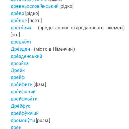
древньослов'я
нський
[рідко]
дре
во
[рідко]
дре
вце
[поет.]
дрего
вич
- (представник стародавнього племені)
[іст.]
дредно
ут
Дре
зден
- (місто в Німеччині)
дре
зденський
дрези
на
Дрейк
дрейф
дре
йфити
[фам.]
дре
йфовий
дрейфува
ти
Дре
йфус
дрейфу
ючий
дремену
ти
[розм.]
дрен