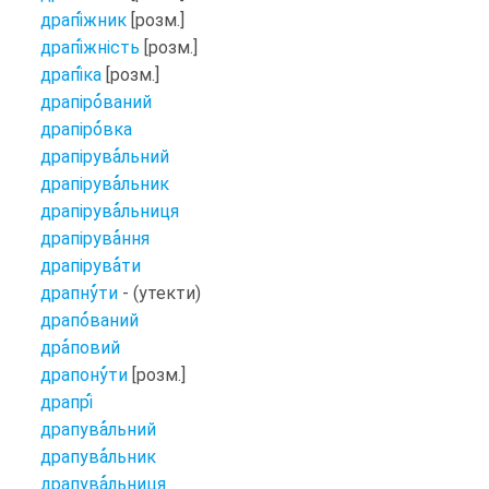
драпі
жник
[розм.]
драпі
жність
[розм.]
драпі
ка
[розм.]
драпіро
ваний
драпіро
вка
драпірува
льний
драпірува
льник
драпірува
льниця
драпірува
ння
драпірува
ти
драпну
ти
- (утекти)
драпо
ваний
дра
повий
драпону
ти
[розм.]
драпрі
драпува
льний
драпува
льник
драпува
льниця