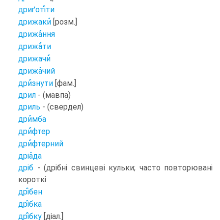
дриґоті
ти
дрижаки
[розм.]
дрижа
ння
дрижа
ти
дрижачи
дрижа
чий
дри
знути
[фам.]
дрил
- (мавпа)
дриль
- (свердел)
дри
мба
дри
фтер
дри
фтерний
дріа
да
дріб
- (дрібні свинцеві кульки; часто повторювані
короткі
дрі
бен
дрі
бка
дрі
бку
[діал.]