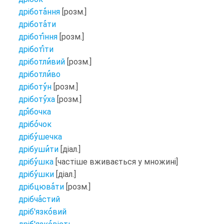
дрібота
ння
[розм.]
дрібота
ти
дріботі
ння
[розм.]
дріботі
ти
дріботли
вий
[розм.]
дріботли
во
дріботу
н
[розм.]
дріботу
ха
[розм.]
дрі
бочка
дрібо
чок
дрібу
шечка
дрібуши
ти
[діал.]
дрібу
шка
[частіше вживається у множині]
дрібу
шки
[діал.]
дрібцюва
ти
[розм.]
дрібча
стий
дріб'язко
вий