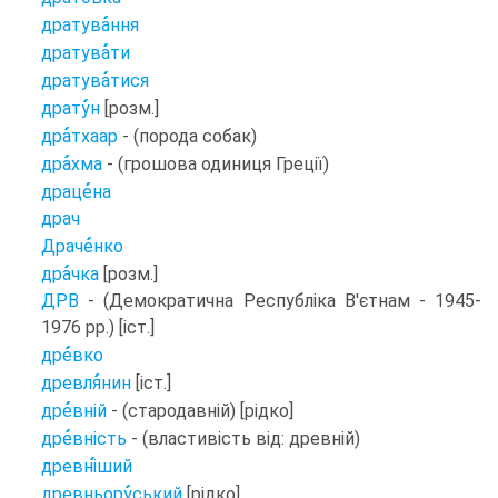
дратува
ння
дратува
ти
дратува
тися
драту
н
[розм.]
дра
тхаар
- (порода собак)
дра
хма
- (грошова одиниця Греції)
драце
на
драч
Драче
нко
дра
чка
[розм.]
ДРВ
- (Демократична Республіка В'єтнам - 1945-
1976 рр.) [іст.]
дре
вко
древля
нин
[іст.]
дре
вній
- (стародавній) [рідко]
дре
вність
- (властивість від: древній)
древні
ший
древньору
ський
[рідко]