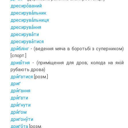
дресиро
ваний
дресирува
льник
дресирува
льниця
дресирува
ння
дресирува
ти
дресирува
тися
дри
блінг
- (ведення мяча в боротьбі з суперником)
[спорт.]
дриві
тня
- (приміщення для дров; колода на якій
рубають дрова)
дри
ґатися
[розм.]
дриґ
дри
ґання
дри
ґати
дри
ґнути
дри
ґом
дриґону
ти
дриґо
та
[розм.