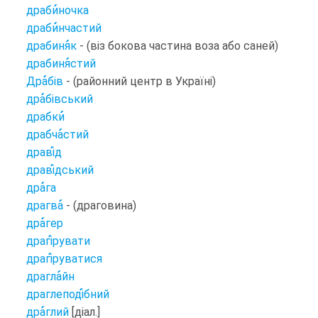
драби
ночка
драби
нчастий
драбиня
к
- (віз бокова частина воза або саней)
драбиня
стий
Дра
бів
- (районний центр в Україні)
дра
бівський
драбки
драбча
стий
драві
д
драві
дський
дра
га
драгва
- (драговина)
дра
гер
драгі
рувати
драгі
руватися
драгла
йн
драглеподі
бний
дра
глий
[діал.]