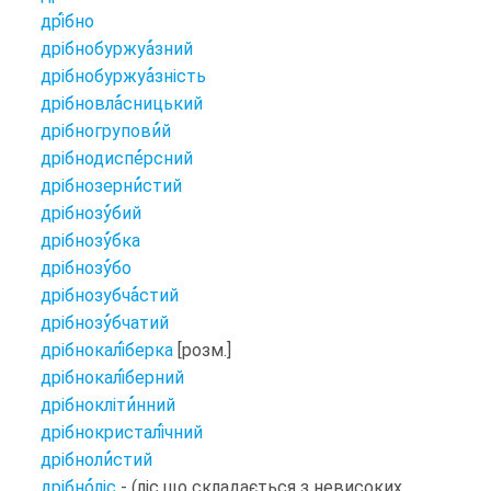
дрі
бно
дрібнобуржуа
зний
дрібнобуржуа
зність
дрібновла
сницький
дрібногрупови
й
дрібнодиспе
рсний
дрібнозерни
стий
дрібнозу
бий
дрібнозу
бка
дрібнозу
бо
дрібнозубча
стий
дрібнозу
бчатий
дрібнокалі
берка
[розм.]
дрібнокалі
берний
дрібнокліти
нний
дрібнокристалі
чний
дрібноли
стий
дрібно
ліс
- (ліс що складається з невисоких