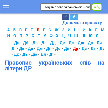
Допомога проєкту
-
А
-
Б
-
В
-
Г
-
Ґ
-
Д
-
Е
-
Є
-
Ж
-
З
-
И
-
І
-
Ї
-
Й
-
К
-
Л
-
М
-
Н
-
О
-
П
-
Р
-
С
-
Т
-
У
-
Ф
-
Х
-
Ц
-
Ч
-
Ш
-
Щ
-
Ю
-
Я
-
-
Да
-
Дб
-
Дв
-
Дг
-
Дд
-
Де
-
Дє
-
Дж
-
Дз
-
Ди
-
Ді
-
Дк
-
Дл
-
Дм
-
Дн
-
До
-
Дп
-
Др
-
Дс
-
Дт
-
Ду
-
Дх
-
Дь
-
Дю
-
Дя
-
Д'
-
Правопис українських слів на
літери ДР