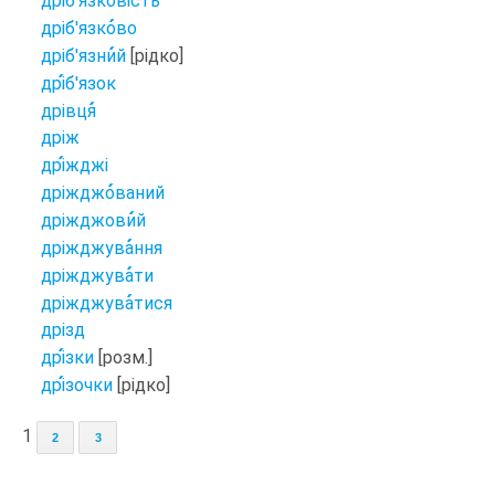
дріб'язко
вість
дріб'язко
во
дріб'язни
й
[рідко]
дрі
б'язок
дрівця
дріж
дрі
жджі
дріжджо
ваний
дріжджови
й
дріжджува
ння
дріжджува
ти
дріжджува
тися
дрізд
дрі
зки
[розм.]
дрі
зочки
[рідко]
1
2
3