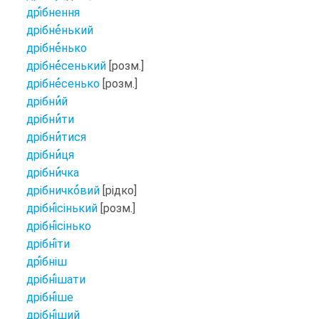
дрі
бнення
дрібне
нький
дрібне
нько
дрібне
сенький
[розм.]
дрібне
сенько
[розм.]
дрібни
й
дрібни
ти
дрібни
тися
дрібни
ця
дрібни
чка
дрібничко
вий
[рідко]
дрібні
сінький
[розм.]
дрібні
сінько
дрібні
ти
дрі
бніш
дрібні
шати
дрібні
ше
дрібні
ший