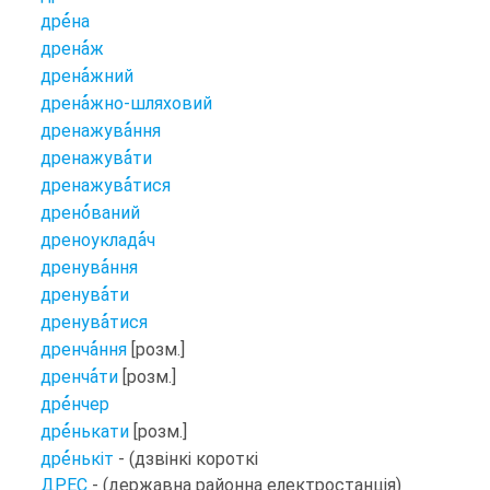
дре
на
дрена
ж
дрена
жний
дрена
жно-шляховий
дренажува
ння
дренажува
ти
дренажува
тися
дрено
ваний
дреноуклада
ч
дренува
ння
дренува
ти
дренува
тися
дренча
ння
[розм.]
дренча
ти
[розм.]
дре
нчер
дре
нькати
[розм.]
дре
нькіт
- (дзвінкі короткі
ДРЕС
- (державна районна електростанція)