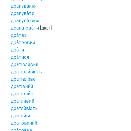
драпува
ння
драпува
ти
драпува
тися
драпцюва
ти
[діал.]
дра
тва
дра
твовий
дра
ти
дра
тися
дратівли
вий
дратівли
вість
дратівли
во
дратівни
й
дратівни
к
дратли
вий
дратли
вість
дратли
во
драто
ваний
дра
товка