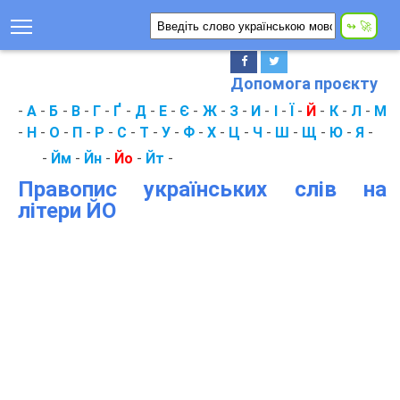
Допомога проєкту
-
А
-
Б
-
В
-
Г
-
Ґ
-
Д
-
Е
-
Є
-
Ж
-
З
-
И
-
І
-
Ї
-
Й
-
К
-
Л
-
М
-
Н
-
О
-
П
-
Р
-
С
-
Т
-
У
-
Ф
-
Х
-
Ц
-
Ч
-
Ш
-
Щ
-
Ю
-
Я
-
-
Йм
-
Йн
-
Йо
-
Йт
-
Правопис українських слів на
літери ЙО