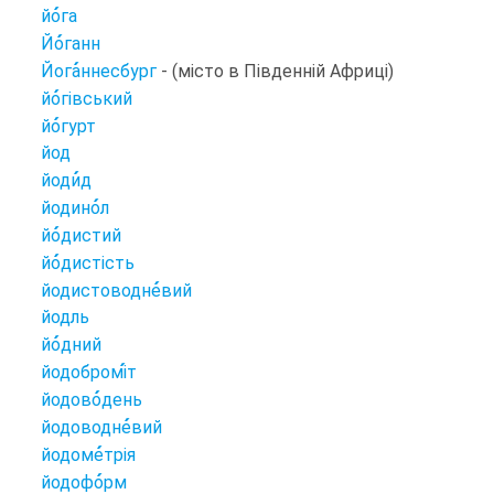
йо
га
Йо
ганн
Йога
ннесбург
- (місто в Південній Африці)
йо
гівський
йо
гурт
йод
йоди
д
йодино
л
йо
дистий
йо
дистість
йодистоводне
вий
йодль
йо
дний
йодобромі
т
йодово
день
йодоводне
вий
йодоме
трія
йодофо
рм