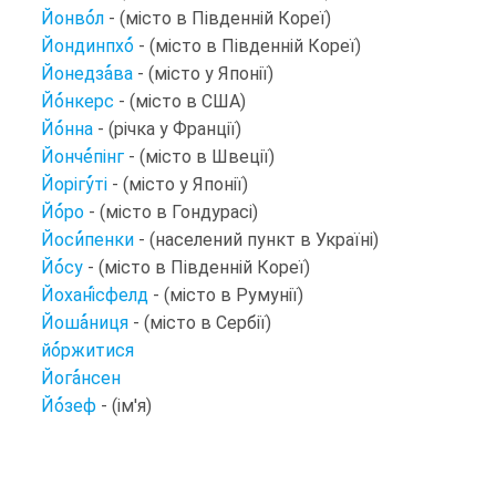
Йонво
л
- (місто в Південній Кореї)
Йондинпхо
- (місто в Південній Кореї)
Йонедза
ва
- (місто у Японії)
Йо
нкерс
- (місто в США)
Йо
нна
- (річка у Франції)
Йонче
пінг
- (місто в Швеції)
Йорігу
ті
- (місто у Японії)
Йо
ро
- (місто в Гондурасі)
Йоси
пенки
- (населений пункт в Україні)
Йо
су
- (місто в Південній Кореї)
Йохані
сфелд
- (місто в Румунії)
Йоша
ниця
- (місто в Сербії)
йо
ржитися
Йога
нсен
Йо
зеф
- (ім'я)