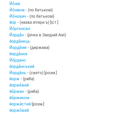
Йо
нів
Йо
нівна
- (по батькові)
Йо
нович
- (по батькові)
йор
- (назва літери ъ) [іст.]
Йо
ргенсен
Йорда
н
- (річка в Західній Азії)
йорда
нець
Йорда
нія
- (держава)
йорда
нка
Йо
рданс
йорда
нський
Йорда
нь
- (свято) [розм.]
йорж
- (риба)
йорже
вий
йо
ржик
- (риба)
йо
ржиком
йоржи
стий
[розм.]
йоржо
вий