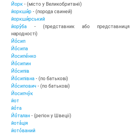
Йорк
- (місто у Великобританії)
йоркши
р
- (порода свиней)
йоркши
рський
йору
ба
- (представник або представниця
народності)
Йо
сип
Йо
сипа
Йосипе
нко
Йо
сипин
Йо
сипів
Йо
сипівна
- (по батькові)
Йо
сипович
- (по батькові)
Йосипчу
к
йот
йо
та
Йо
талан
- (регіон у Швеції)
йота
ція
йото
ваний