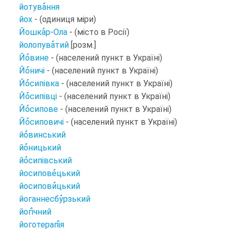
йотува
ння
йох
- (одиниця міри)
Йошка
р-Ола
- (місто в Росії)
йолопува
тий
[розм.]
Йо
вине
- (населений пункт в Україні)
Йо
ничі
- (населений пункт в Україні)
Йо
сипівка
- (населений пункт в Україні)
Йо
сипівці
- (населений пункт в Україні)
Йо
сипове
- (населений пункт в Україні)
Йо
сиповичі
- (населений пункт в Україні)
йо
винський
йо
ницький
йо
сипівський
йосипове
цький
йосипови
цький
йоганнесбу
рзький
йогі
чний
йоготерапі
я