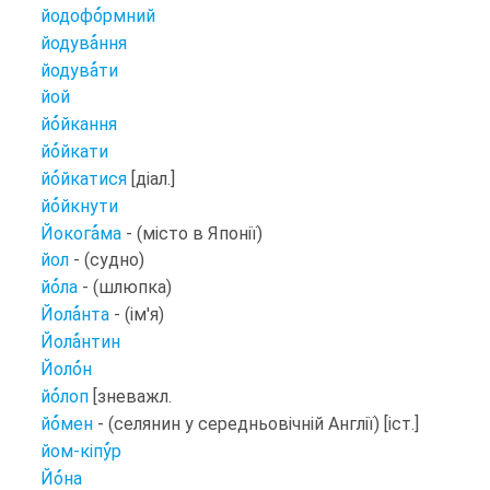
йодофо
рмний
йодува
ння
йодува
ти
йой
йо
йкання
йо
йкати
йо
йкатися
[діал.]
йо
йкнути
Йокога
ма
- (місто в Японії)
йол
- (судно)
йо
ла
- (шлюпка)
Йола
нта
- (ім'я)
Йола
нтин
Йоло
н
йо
лоп
[зневажл.
йо
мен
- (селянин у середньовічній Англії) [іст.]
йом-кіпу
р
Йо
на