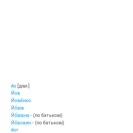
йо
[діал.]
Йов
Йове
нко
Йо
вів
Йо
вівна
- (по батькові)
Йо
вович
- (по батькові)
йог