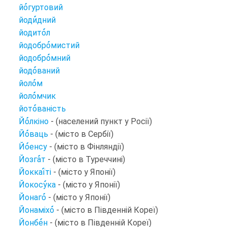
йо
гуртовий
йоди
дний
йодито
л
йодобро
мистий
йодобро
мний
йодо
ваний
йоло
м
йоло
мчик
йото
ваність
Йо
лкіно
- (населений пункт у Росії)
Йо
ваць
- (місто в Сербії)
Йо
енсу
- (місто в Фінляндії)
Йозга
т
- (місто в Туреччині)
Йоккаї
ті
- (місто у Японії)
Йокосу
ка
- (місто у Японії)
Йонаго
- (місто у Японії)
Йонаміхо
- (місто в Південній Кореї)
Йонбе
н
- (місто в Південній Кореї)