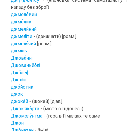
джіу-джи
тсу
- (японська система самозахисту і
нападу без зброї)
джмеле
вий
джме
лик
джмели
ний
джмелі
ти
- (дзижчати) [розм.]
джмеля
чий
[розм.]
джміль
Джова
нні
Джованьйо
лі
Джо
зеф
Джойс
джо
йстик
джок
джоке
й
- (жокей) [діал.]
Джок'яка
рта
- (місто в Індонезії)
Джомолу
нгма
- (гора в Гімалаях те саме
Джон
Джо
натан
- (ім'я)