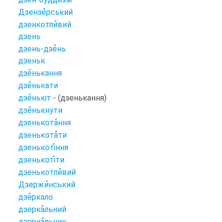
Дзензе
рський
дзенкотли
вий
дзень
дзень-дзе
нь
дзеньк
дзе
нькання
дзе
нькати
дзе
нькіт
- (дзенькання)
дзе
нькнути
дзенькота
ння
дзенькота
ти
дзенькоті
ння
дзенькоті
ти
дзенькотли
вий
Дзержи
нський
дзе
ркало
дзерка
льний
дзерка
льник