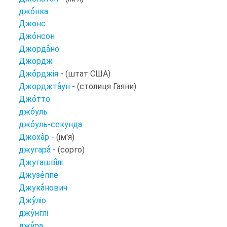
джо
нка
Джонс
Джо
нсон
Джорда
но
Джордж
Джо
рджія
- (штат США)
Джорджта
ун
- (столиця Гаяни)
Джо
тто
джо
уль
джо
уль-секунда
Джоха
р
- (ім'я)
джугара
- (сорго)
Джугашві
лі
Джузе
ппе
Джука
нович
Джу
ліо
джу
нглі
джу
ра