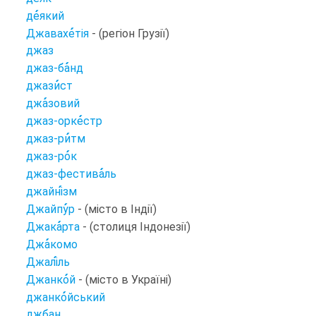
де
який
Джавахе
тія
- (регіон Грузії)
джаз
джаз-ба
нд
джази
ст
джа
зовий
джаз-орке
стр
джаз-ри
тм
джаз-ро
к
джаз-фестива
ль
джайні
зм
Джайпу
р
- (місто в Індії)
Джака
рта
- (столиця Індонезії)
Джа
комо
Джалі
ль
Джанко
й
- (місто в Україні)
джанко
йський
джбан