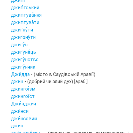
джигі
т
джигі
тський
джигітува
ння
джигітува
ти
джиґну
ти
джиґону
ти
джиґу
н
джиґуне
ць
джиґу
нство
джиґу
нчик
Джи
дда
- (місто в Саудівській Аравії)
джин
- (добрий чи злий дух) [араб.]
джингої
зм
джингої
ст
Джи
нджич
джи
нси
джи
нсовий
джип