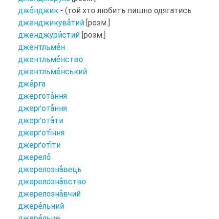
дже
нджик
- (той хто любить пишно одягатись
дженджикува
тий
[розм.]
дженджури
стий
[розм.]
джентльме
н
джентльме
нство
джентльме
нський
дже
рга
джергота
ння
джерґота
ння
джерґота
ти
джерґоті
ння
джерґоті
ти
джерело
джерелозна
вець
джерелозна
вство
джерелозна
вчий
джере
льний
джере
льце