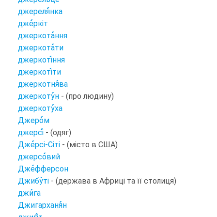
джереля
нка
дже
ркіт
джеркота
ння
джеркота
ти
джеркоті
ння
джеркоті
ти
джеркотня
ва
джеркоту
н
- (про людину)
джеркоту
ха
Джеро
м
джерсі
- (одяг)
Дже
рсі-Сіті
- (місто в США)
джерсо
вий
Дже
фферсон
Джибу
ті
- (держава в Африці та її столиця)
джи
га
Джигарханя
н