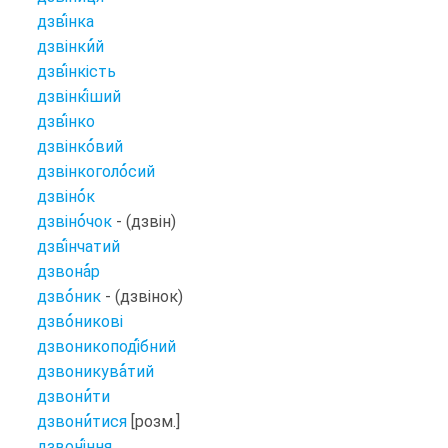
дзві
нка
дзвінки
й
дзві
нкість
дзвінкі
ший
дзві
нко
дзвінко
вий
дзвінкоголо
сий
дзвіно
к
дзвіно
чок
- (дзвін)
дзві
нчатий
дзвона
р
дзво
ник
- (дзвінок)
дзво
никові
дзвоникоподі
бний
дзвоникува
тий
дзвони
ти
дзвони
тися
[розм.]
дзвоні
ння