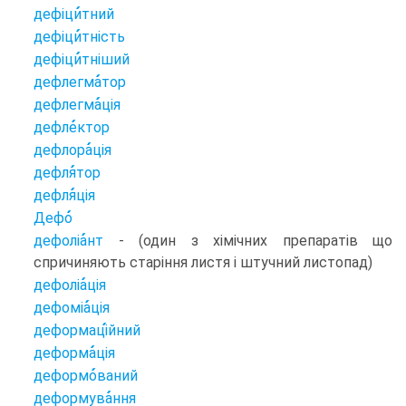
дефіци
тний
дефіци
тність
дефіци
тніший
дефлегма
тор
дефлегма
ція
дефле
ктор
дефлора
ція
дефля
тор
дефля
ція
Дефо
дефоліа
нт
- (один з хімічних препаратів що
спричиняють старіння листя і штучний листопад)
дефоліа
ція
дефоміа
ція
деформаці
йний
деформа
ція
деформо
ваний
деформува
ння