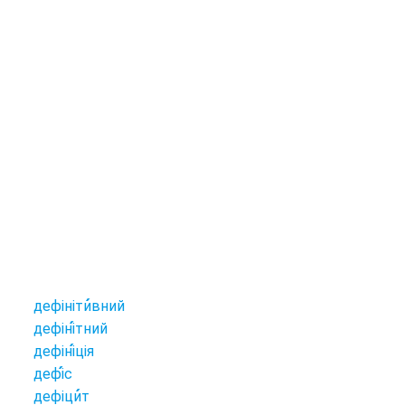
дефініти
вний
дефіні
тний
дефіні
ція
дефі
с
дефіци
т