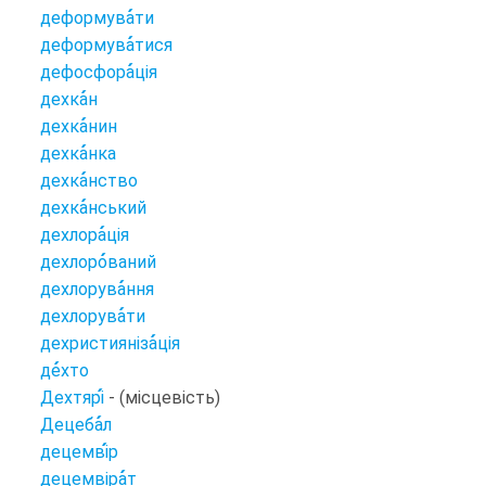
деформува
ти
деформува
тися
дефосфора
ція
дехка
н
дехка
нин
дехка
нка
дехка
нство
дехка
нський
дехлора
ція
дехлоро
ваний
дехлорува
ння
дехлорува
ти
дехристияніза
ція
де
хто
Дехтярі
- (місцевість)
Децеба
л
децемві
р
децемвіра
т