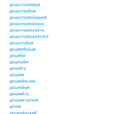
децентраліза
ція
децентралі
зм
децентралізо
ваний
децентралізо
вано
децентралізува
ти
децентралізува
тися
децентра
ція
децеребра
ція
децибе
л
децигра
м
децилі
тр
де
цима
децима
льний
децима
ція
дециме
тр
дециметро
вий
де
чий
дешеве
нький