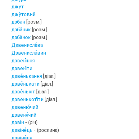
джут
джу
товий
дзбан
[розм.]
дзба
ник
[розм.]
дзба
нок
[розм.]
Дзвенисла
ва
Дзвенисла
вин
дзвені
ння
дзвені
ти
дзве
нькання
[діал.]
дзве
нькати
[діал.]
дзве
нькіт
[діал.]
дзвенькоті
ти
[діал.]
дзвеню
чий
дзвеня
чий
дзвін
- (річ)
дзвіне
ць
- (рослина)
дзвіни
ця