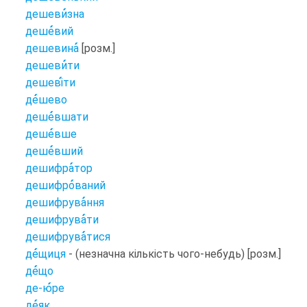
дешеви
зна
деше
вий
дешевина
[розм.]
дешеви
ти
дешеві
ти
де
шево
деше
вшати
деше
вше
деше
вший
дешифра
тор
дешифро
ваний
дешифрува
ння
дешифрува
ти
дешифрува
тися
де
щиця
- (незначна кількість чого-небудь) [розм.]
де
що
де-ю
ре
де
як