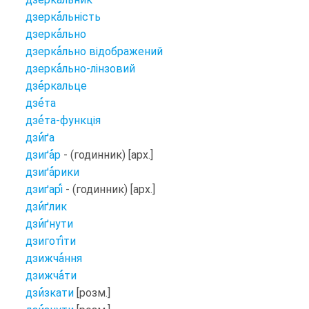
дзерка
льність
дзерка
льно
дзерка
льно відображений
дзерка
льно-лінзовий
дзе
ркальце
дзе
та
дзе
та-функція
дзи
ґа
дзиґа
р
- (годинник) [арх.]
дзиґа
рики
дзиґарі
- (годинник) [арх.]
дзи
ґлик
дзи
ґнути
дзиготі
ти
дзижча
ння
дзижча
ти
дзи
зкати
[розм.]