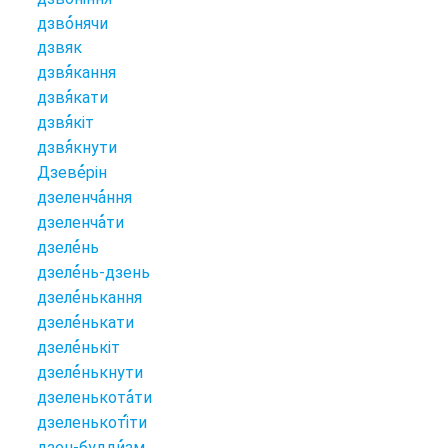
дзво
нячи
дзвяк
дзвя
кання
дзвя
кати
дзвя
кіт
дзвя
кнути
Дзеве
рін
дзеленча
ння
дзеленча
ти
дзеле
нь
дзеле
нь-дзень
дзеле
нькання
дзеле
нькати
дзеле
нькіт
дзеле
нькнути
дзеленькота
ти
дзеленькоті
ти
дзен-будди
зм