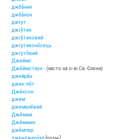
джба
ник
джба
нок
джгут
джгу
тик
джгу
тиковий
джгутиконо
сець
джгуто
вий
Джеймс
Дже
ймстаун
- (місто на о-ві Св. Єлени)
джейра
н
джек-по
т
Дже
ксон
джем
джемеле
вий
Дже
мма
Дже
ммин
дже
мпер
дженджеру
ха
[розм.]