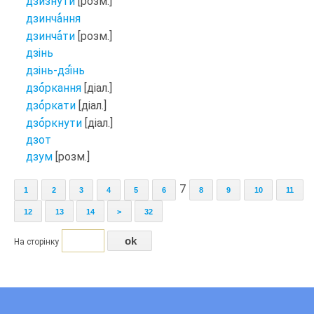
дзи
знути
[розм.]
дзинча
ння
дзинча
ти
[розм.]
дзінь
дзінь-дзі
нь
дзо
ркання
[діал.]
дзо
ркати
[діал.]
дзо
ркнути
[діал.]
дзот
дзум
[розм.]
7
1
2
3
4
5
6
8
9
10
11
12
13
14
>
32
На сторінку