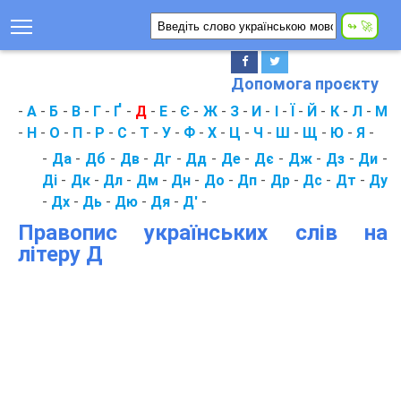
Допомога проєкту
-
А
-
Б
-
В
-
Г
-
Ґ
-
Д
-
Е
-
Є
-
Ж
-
З
-
И
-
І
-
Ї
-
Й
-
К
-
Л
-
М
-
Н
-
О
-
П
-
Р
-
С
-
Т
-
У
-
Ф
-
Х
-
Ц
-
Ч
-
Ш
-
Щ
-
Ю
-
Я
-
-
Да
-
Дб
-
Дв
-
Дг
-
Дд
-
Де
-
Дє
-
Дж
-
Дз
-
Ди
-
Ді
-
Дк
-
Дл
-
Дм
-
Дн
-
До
-
Дп
-
Др
-
Дс
-
Дт
-
Ду
-
Дх
-
Дь
-
Дю
-
Дя
-
Д'
-
Правопис українських слів на
літеру Д